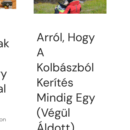
Arról, Hogy
ak
A
Kolbászból
gy
Kerítés
al
Mindig Egy
(végül
yon
Áldott)