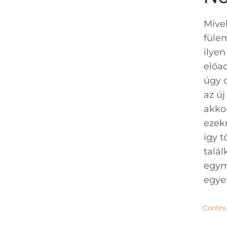
Mivel
füle
ilye
előa
úgy 
az ú
akkor
ezek
így 
talá
egym
egyel
Contin