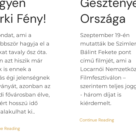
gyen
Geszteny
rki Fény!
Országa
ndat, ami a
Szeptember 19-én
bbször hagyja el a
mutatták be Szimle
at tavaly ősz óta.
Bálint Fekete pont
n azt hiszik már
című filmjét, ami a
k is ennek a
Locarnói Nemzetköz
ás égi jelenségnek
Filmfesztiválon –
ványát, azonban az
szerintem teljes jog
di fővárosban élve,
- három díjat is
ért hosszú idő
kiérdemelt.
alakulhat ki..
Continue Reading
ue Reading