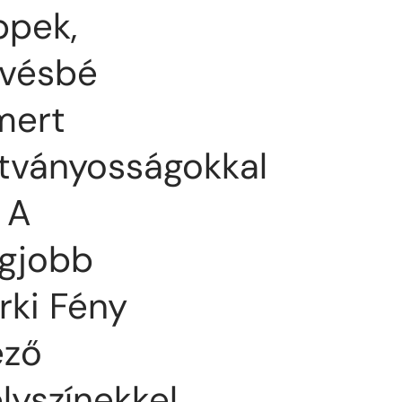
ppek,
vésbé
mert
tványosságokkal
 A
gjobb
rki Fény
éző
lyszínekkel.