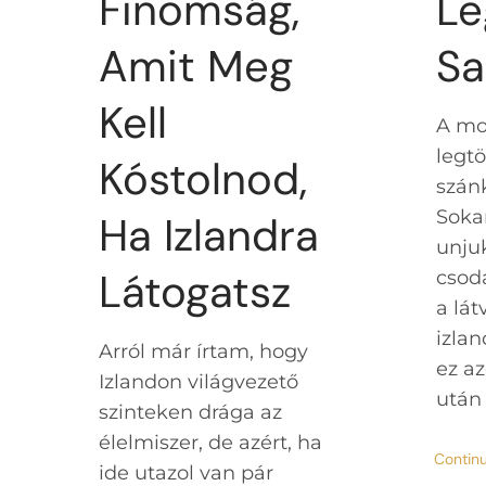
Finomság,
Le
Amit Meg
Sa
Kell
A mo
legtö
Kóstolnod,
szánk
Soka
Ha Izlandra
unju
Látogatsz
csod
a lát
izlan
Arról már írtam, hogy
ez az
Izlandon világvezető
után 
szinteken drága az
élelmiszer, de azért, ha
Contin
ide utazol van pár