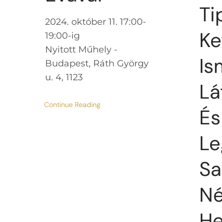
Ti
2024. október 11. 17:00-
Ke
19:00-ig
Nyitott Műhely -
Is
Budapest, Ráth György
u. 4, 1123
Lá
Continue Reading
És
Le
Sa
N
He