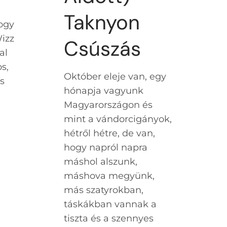
Taknyon
hogy
Wizz
Csúszás
al
s,
Október eleje van, egy
s
hónapja vagyunk
Magyarországon és
mint a vándorcigányok,
hétről hétre, de van,
hogy napról napra
máshol alszunk,
máshova megyünk,
más szatyrokban,
táskákban vannak a
tiszta és a szennyes