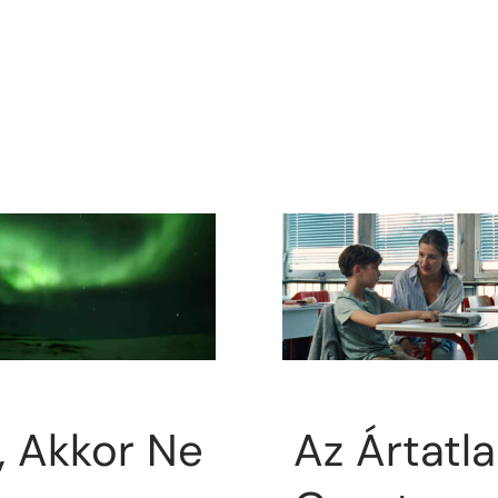
, Akkor Ne
Az Ártatl