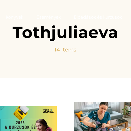
Könyvek
Események
Előadások és kurzusok
Tothjuliaeva
14 items