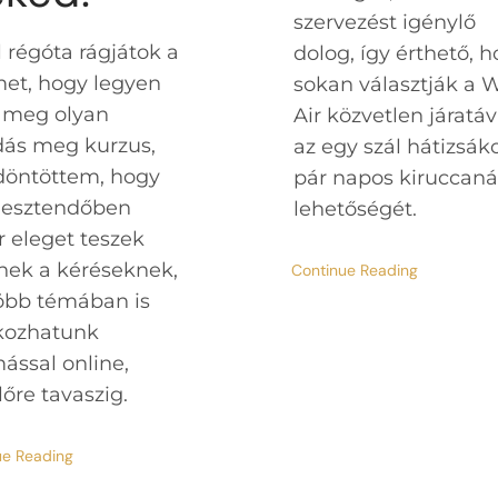
szervezést igénylő
 régóta rágjátok a
dolog, így érthető, 
met, hogy legyen
sokan választják a 
n meg olyan
Air közvetlen járatáv
dás meg kurzus,
az egy szál hátizsáko
döntöttem, hogy
pár napos kiruccaná
j esztendőben
lehetőségét.
 eleget teszek
nek a kéréseknek,
Continue Reading
több témában is
lkozhatunk
ással online,
őre tavaszig.
ue Reading