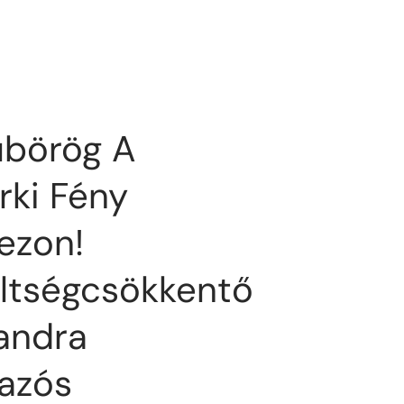
börög A
rki Fény
ezon!
ltségcsökkentő
landra
azós