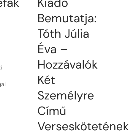
Kiadó
efák
Bemutatja:
Tóth Júlia
r
Éva –
Hozzávalók
i
Két
gal
Személyre
Című
Verseskötetének