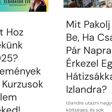
Mit Pakolj
t Hoz
Be, Ha Cs
künk
Pár Napra
025?
Érkezel E
semények
Hátizsákk
 Kurzusok
Izlandra?
lem
Izlandra utazni nag
ked!
költséges, és sok