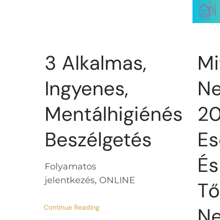
3 Alkalmas,
Mi
Ingyenes,
Ne
Mentálhigiénés
2
Beszélgetés
E
És
Folyamatos
jelentkezés, ONLINE
Tő
Continue Reading
Ne