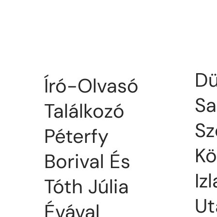
Dü
Író-Olvasó
Sa
Találkozó
Sz
Péterfy
Kö
Borival És
Iz
Tóth Júlia
Ut
Évával